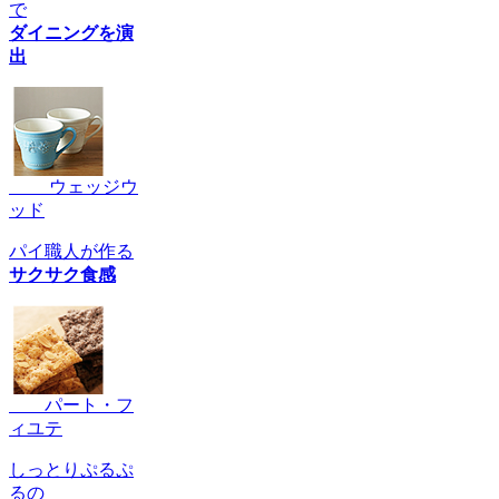
で
ダイニングを演
出
ウェッジウ
ッド
パイ職人が作る
サクサク食感
パート・フ
ィユテ
しっとりぷるぷ
るの