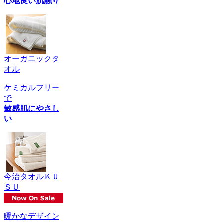
心地良い肌触り
オーガニックタ
オル
ケミカルフリー
で
敏感肌にやさし
い
今治タオルＫＵ
ＳＵ
暖かなデザイン