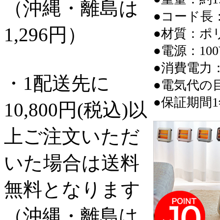
（沖縄・離島は
●コード長：
1,296円）
●材質：ポ
●電源：100V
●消費電力：80
・1配送先に
●電気代の目安
●保証期間
10,800円(税込)以
上ご注文いただ
いた場合は送料
無料となります
（沖縄・離島は