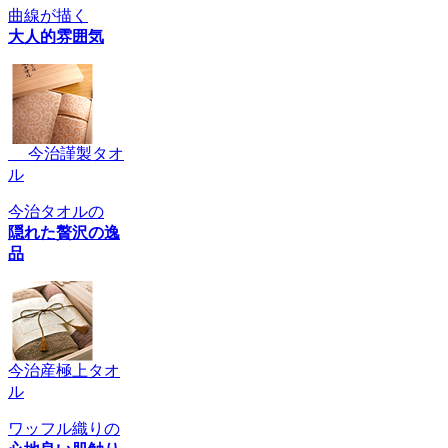
曲線が描く
大人的雰囲気
今治謹製タオ
ル
今治タオルの
隠れた贅沢の逸
品
今治産極上タオ
ル
ワッフル織りの