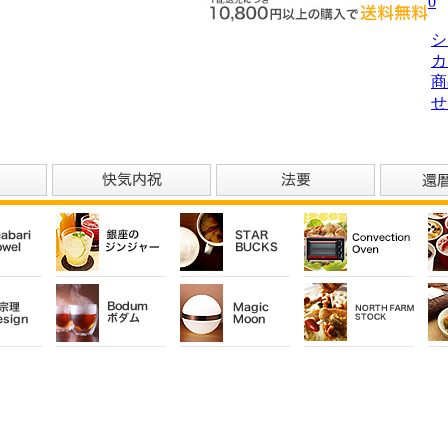
0
シ
カ
商
せ