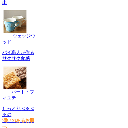
出
ウェッジウ
ッド
パイ職人が作る
サクサク食感
パート・フ
ィユテ
しっとりぷるぷ
るの
潤いのあるお肌
へ