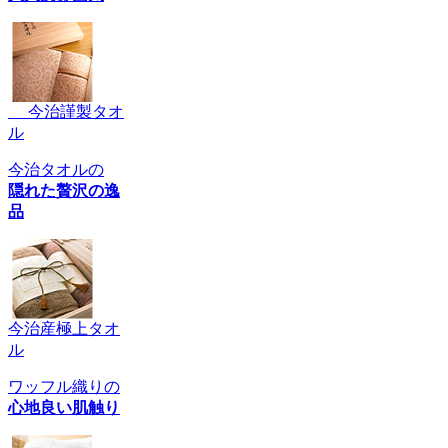
今治謹製タオ
ル
今治タオルの
隠れた贅沢の逸
品
今治産極上タオ
ル
ワッフル織りの
心地良い肌触り