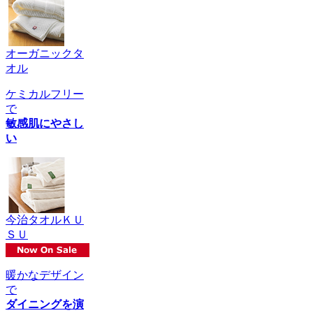
オーガニックタ
オル
ケミカルフリー
で
敏感肌にやさし
い
今治タオルＫＵ
ＳＵ
暖かなデザイン
で
ダイニングを演