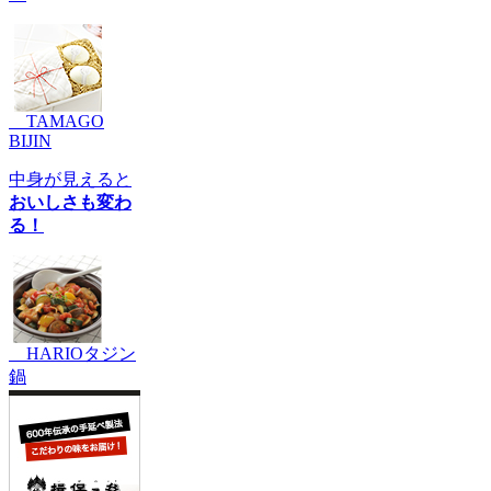
TAMAGO
BIJIN
中身が見えると
おいしさも変わ
る！
HARIOタジン
鍋