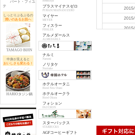
Hemslojd
パート・フィユ
テ
プラスマイナスゼロ
PURASUMAINASUZERO
しっとりぷるぷるの
マイヤー
潤いのあるお肌へ
MEYER
フィスラー
FISSLER
アルメダールス
ALMEDAHLS
TAMAGO BIJIN
ナルミ
中身が見えると
Narumi
おいしさも変わる！
ノリタケ
Noritake
ホテルオータニ
Hotel New Otani
ホテルオークラ
HARIOタジン鍋
Hotel Okura
フォション
FAUCHON
スターバックス
STARBUCKS
AGFコーヒーギフト