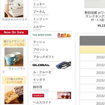
ミッキー
Mickey Mouse
プーさん
野田琺瑯 ホワ
Winnie the Pooh
ズ レクタング
ミッフィー
今治タオルＫＵＳＵ
M・L 3
Miffy
¥4,13
エルマー
ELMER
暖かなデザインで
ラッシュ
ダイニングを演出
LUSH
フロッシュ
Frosch
アタックギフト
Attack
ウェッジウッ
ド
ル・クルーゼ
LE CREUSET
パイ職人が作る
イッタラ
サクサク食感
ITALLA
柳宗理
YANAGI SOURI
ヘムスロイド