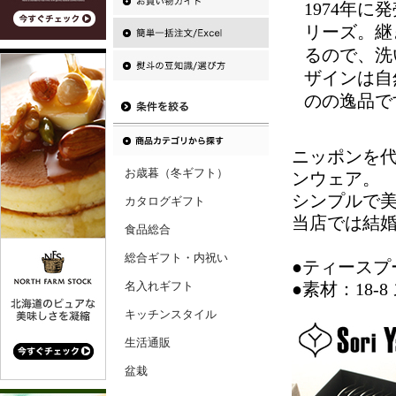
1974年
リーズ。継
るので、洗
ザインは自
のの逸品で
ニッポンを
お歳暮（冬ギフト）
ンウェア。
シンプルで
カタログギフト
当店では結
食品総合
総合ギフト・内祝い
●ティースプー
名入れギフト
●素材：18-
キッチンスタイル
生活通販
盆栽