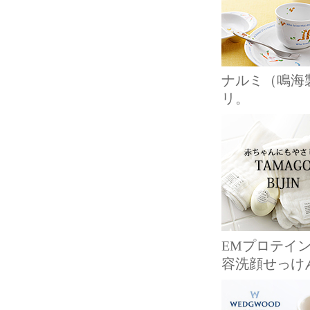
ナルミ（鳴海
リ。
EMプロテイ
容洗顔せっけ