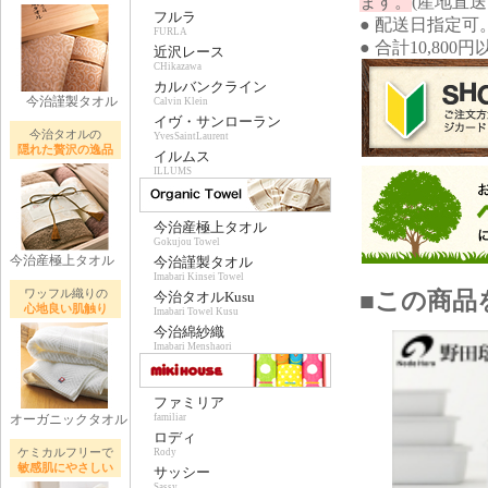
ます。
(産地直
フルラ
● 配送日指定可
FURLA
● 合計10,80
近沢レース
CHikazawa
カルバンクライン
今治謹製タオル
Calvin Klein
イヴ・サンローラン
今治タオルの
YvesSaintLaurent
隠れた贅沢の逸品
イルムス
ILLUMS
今治産極上タオル
Gokujou Towel
今治産極上タオル
今治謹製タオル
Imabari Kinsei Towel
ワッフル織りの
■この商品
今治タオルKusu
心地良い肌触り
Imabari Towel Kusu
今治綿紗織
Imabari Menshaori
ファミリア
オーガニックタオル
familiar
ロディ
ケミカルフリーで
Rody
敏感肌にやさしい
サッシー
Sassy