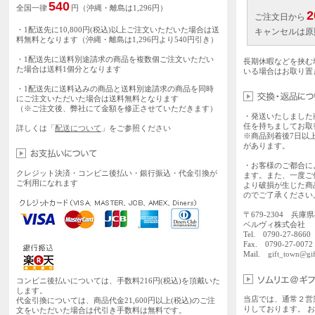
540
全国一律
円（沖縄・離島は1,296円）
2
ご注文日から
・1配送先に10,800円(税込)以上ご注文いただいた場合は送
キャンセルは原
料無料となります（沖縄・離島は1,296円より540円引き）
・1配送先に送料別途請求の商品を複数個ご注文いただい
長期休暇などを挟む
た場合は送料1個分となります
いる場合はお取り置
・1配送先に送料込みの商品と送料別途請求の商品を同時
にご注文いただいた場合は送料無料となります
（※ご注文後、弊社にて金額を修正させていただきます）
・発送いたしました
任を持ちましてお取
詳しくは「
配送について
」をご参照ください
※商品到着後7日以
があります。
・お客様のご都合に
クレジット決済・コンビニ後払い・銀行振込・代金引換が
ます。また、一度ご
ご利用になれます
より破損が生じた商
のでご了承ください
〒679-2304 兵庫
ベルヴィ株式会社
Tel. 0790-27-86
Fax. 0790-27-0072
Mail.
gift_town@gif
コンビニ後払いについては、手数料216円(税込)を頂戴いた
します。
当店では、通常２営
代金引換については、商品代金21,600円以上(税込)のご注
りしております。 
文をいただいた場合は代引き手数料は無料です。