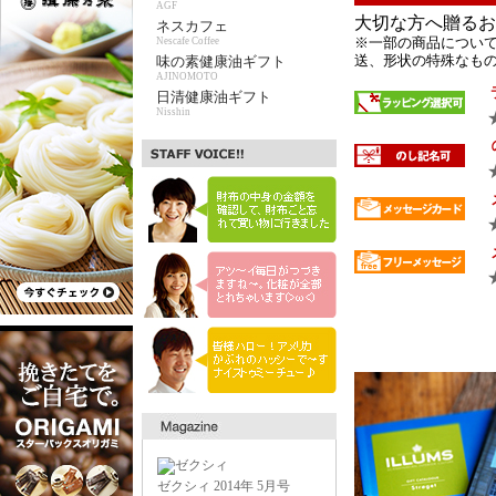
AGF
大切な方へ贈るお
ネスカフェ
※一部の商品について
Nescafe Coffee
送、形状の特殊なもの 
味の素健康油ギフト
AJINOMOTO
日清健康油ギフト
Nisshin
ゼクシィ 2014年 5月号