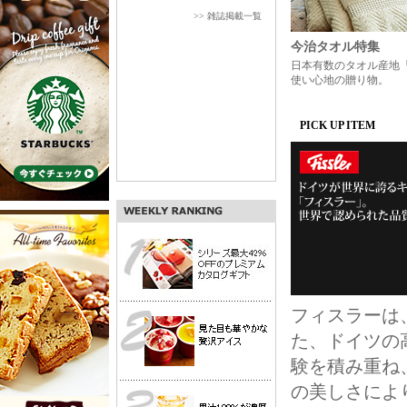
>> 雑誌掲載一覧
今治タオル特集
日本有数のタオル産地
使い心地の贈り物。
PICK UP ITEM
フィスラーは
た、ドイツの
験を積み重ね
の美しさにより