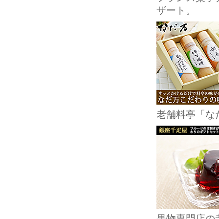
ザート。
老舗料亭「な
果物専門店の