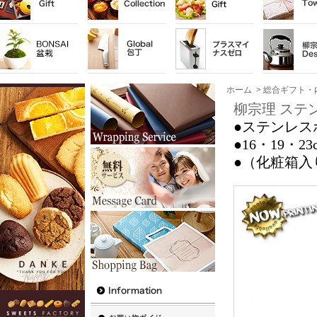
ホーム
>
総合ギフト・
柳宗理 ステン
●ステンレス
●16・19・
●（化粧箱入