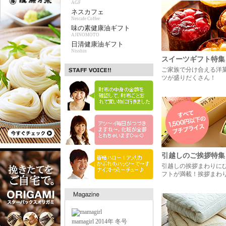
AGF
ネスカフェ
Nescafe Coffee
味の素健康油ギフト
AJINOMOTO
日清健康油ギフト
Nisshin
スイーツギフト特集
ご家族で分け合える洋
ツが盛りだくさん！
引越しのご挨拶特集
引越しの挨拶まわりに
フトが満載！挨拶まわ
mamagirl 2014年 冬号