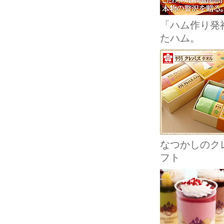
「ハム作り発
たハム。
なつかしのクレ
フト