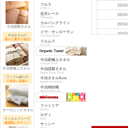
フルラ
FURLA
近沢レース
CHikazawa
カルバンクライン
今治謹製タオル
Calvin Klein
イヴ・サンローラン
今治タオルの
YvesSaintLaurent
隠れた贅沢の逸品
イルムス
ILLUMS
今治産極上タオル
Gokujou Towel
今治産極上タオル
今治謹製タオル
Imabari Kinsei Towel
ワッフル織りの
今治タオルKusu
心地良い肌触り
Imabari Towel Kusu
今治綿紗織
Imabari Menshaori
ファミリア
オーガニックタオル
familiar
ロディ
ケミカルフリーで
Rody
敏感肌にやさしい
サッシー
Sassy