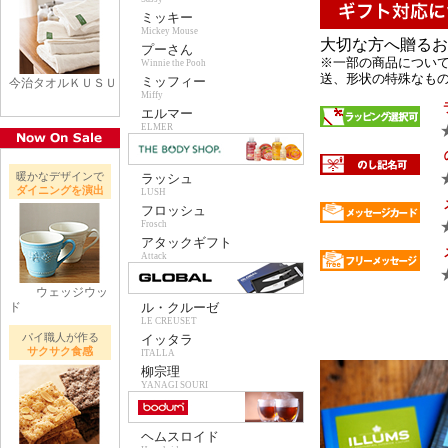
ミッキー
Mickey Mouse
大切な方へ贈るお
プーさん
※一部の商品について
Winnie the Pooh
送、形状の特殊なもの 
ミッフィー
今治タオルＫＵＳＵ
Miffy
エルマー
ELMER
暖かなデザインで
ラッシュ
ダイニングを演出
LUSH
フロッシュ
Frosch
アタックギフト
Attack
ウェッジウッ
ド
ル・クルーゼ
LE CREUSET
パイ職人が作る
イッタラ
サクサク食感
ITALLA
柳宗理
YANAGI SOURI
ヘムスロイド