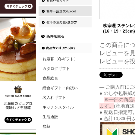
柳宗理 ステンレ
(16・19・23cm)
この商品に
レビューを見る
お歳暮（冬ギフト）
レビューを
カタログギフト
食品総合
― ご購入前に
総合ギフト・内祝い
● のしや包装
名入れギフト
※一部の商品
ます。
(産地直
キッチンスタイル
● 配送日指定可
生活通販
● 合計10,80
盆栽