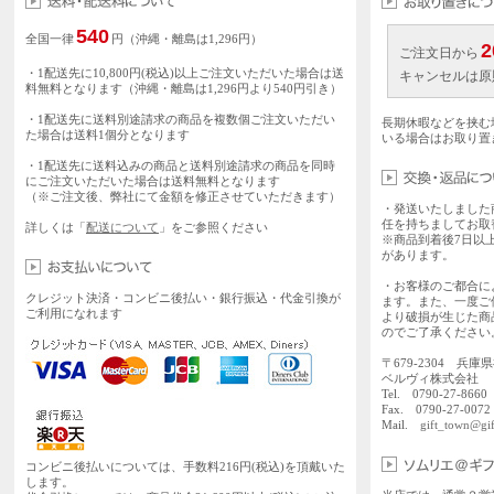
540
全国一律
円（沖縄・離島は1,296円）
2
ご注文日から
・1配送先に10,800円(税込)以上ご注文いただいた場合は送
キャンセルは原
料無料となります（沖縄・離島は1,296円より540円引き）
・1配送先に送料別途請求の商品を複数個ご注文いただい
長期休暇などを挟む
た場合は送料1個分となります
いる場合はお取り置
・1配送先に送料込みの商品と送料別途請求の商品を同時
にご注文いただいた場合は送料無料となります
（※ご注文後、弊社にて金額を修正させていただきます）
・発送いたしました
任を持ちましてお取
詳しくは「
配送について
」をご参照ください
※商品到着後7日以
があります。
・お客様のご都合に
クレジット決済・コンビニ後払い・銀行振込・代金引換が
ます。また、一度ご
ご利用になれます
より破損が生じた商
のでご了承ください
〒679-2304 兵庫
ベルヴィ株式会社
Tel. 0790-27-86
Fax. 0790-27-0072
Mail.
gift_town@gif
コンビニ後払いについては、手数料216円(税込)を頂戴いた
します。