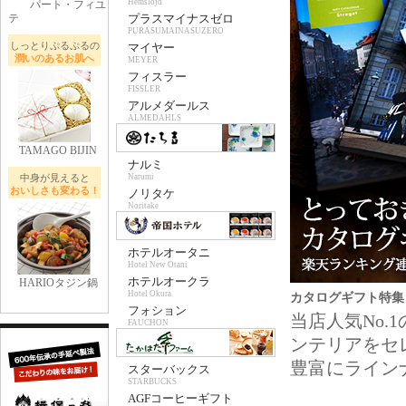
Hemslojd
パート・フィユ
テ
プラスマイナスゼロ
PURASUMAINASUZERO
しっとりぷるぷるの
マイヤー
潤いのあるお肌へ
MEYER
フィスラー
FISSLER
アルメダールス
ALMEDAHLS
TAMAGO BIJIN
ナルミ
中身が見えると
Narumi
おいしさも変わる！
ノリタケ
Noritake
ホテルオータニ
Hotel New Otani
ホテルオークラ
HARIOタジン鍋
Hotel Okura
カタログギフト特集
フォション
当店人気No
FAUCHON
ンテリアをセ
豊富にライン
スターバックス
STARBUCKS
AGFコーヒーギフト