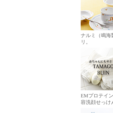
ナルミ（鳴海
リ。
EMプロテイ
容洗顔せっけ