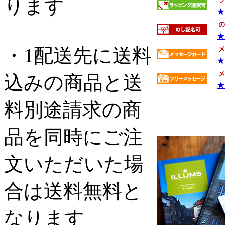
ります
★
★
・1配送先に送料
★
込みの商品と送
★
料別途請求の商
品を同時にご注
文いただいた場
合は送料無料と
なります