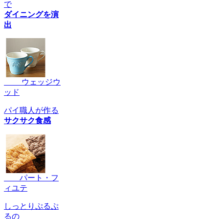
で
ダイニングを演
出
ウェッジウ
ッド
パイ職人が作る
サクサク食感
パート・フ
ィユテ
しっとりぷるぷ
るの