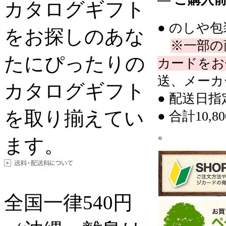
カタログギフト
● のしや
をお探しのあな
※一部の
たにぴったりの
カードをお
送、メーカ
カタログギフト
● 配送日
を取り揃えてい
● 合計10
。
ます。
全国一律
540
円