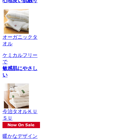
心地良い肌触り
オーガニックタ
オル
ケミカルフリー
で
敏感肌にやさし
い
今治タオルＫＵ
ＳＵ
暖かなデザイン