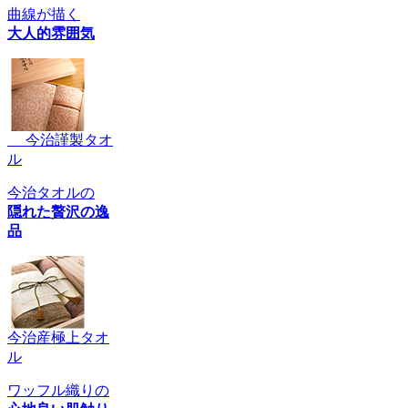
曲線が描く
大人的雰囲気
今治謹製タオ
ル
今治タオルの
隠れた贅沢の逸
品
今治産極上タオ
ル
ワッフル織りの