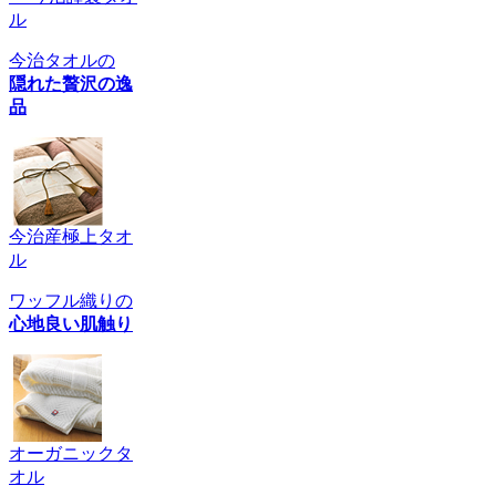
ル
今治タオルの
隠れた贅沢の逸
品
今治産極上タオ
ル
ワッフル織りの
心地良い肌触り
オーガニックタ
オル