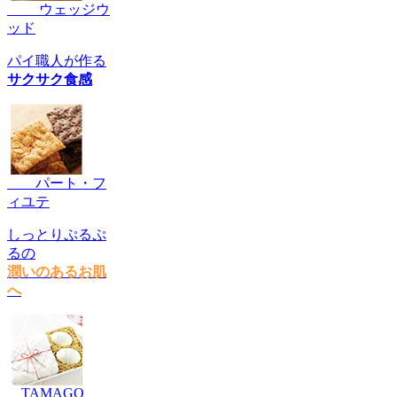
ウェッジウ
ッド
パイ職人が作る
サクサク食感
パート・フ
ィユテ
しっとりぷるぷ
るの
潤いのあるお肌
へ
TAMAGO