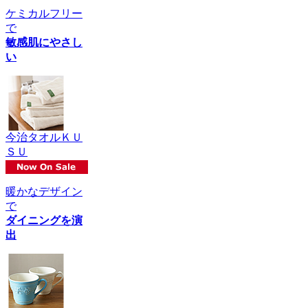
ケミカルフリー
で
敏感肌にやさし
い
今治タオルＫＵ
ＳＵ
暖かなデザイン
で
ダイニングを演
出