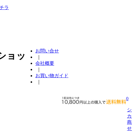
チラ
お問い合せ
ショッ
｜
会社概要
｜
お買い物ガイド
｜
0
シ
カ
商
せ