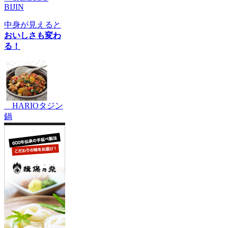
BIJIN
中身が見えると
おいしさも変わ
る！
HARIOタジン
鍋