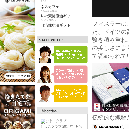
AGF
ネスカフェ
Nescafe Coffee
味の素健康油ギフト
AJINOMOTO
フィスラーは
日清健康油ギフト
Nisshin
た、ドイツの
験を積み重ね
の美しさにより
て認められて
伝統的な織物
ひよこクラブ 2014年 4月号