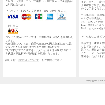
クレジット決済・コンビニ後払い・銀行振込・代金引換が
ます。また、一度ご
ご利用になれます
より破損が生じた商
のでご了承ください
〒679-2304 兵庫
ベルヴィ株式会社
Tel. 0790-27-86
Fax. 0790-27-0072
Mail.
gift_town@gif
コンビニ後払いについては、手数料216円(税込)を頂戴いた
します。
当店では、通常２営
代金引換については、商品代金21,600円以上(税込)のご注
りしております。 
文をいただいた場合は代引き手数料は無料です。
返信も、通常２営業
21,599円までのご注文をいただいた場合はお届先1件につ
万が一、メールが届
き代引き手数料324円(税込)を頂戴いたします。
連絡をいただけます
詳しくは「
お支払いについて
」をご参照ください
copyright(C)2005-2