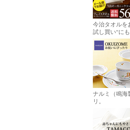
今治タオルを
試し買い"に
ナルミ（鳴海
リ。