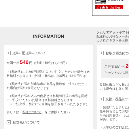
ソムリエアットギフト
配送料がお得なメール
カタログギフトをお探
540
全国一律
円（沖縄・離島は1,296円）
2
ご注文日から
・1配送先に10,800円(税込)以上ご注文いただいた場合は送
キャンセルは原
料無料となります（沖縄・離島は1,296円より540円引き）
・1配送先に送料別途請求の商品を複数個ご注文いただい
長期休暇などを挟む
た場合は送料1個分となります
いる場合はお取り置
・1配送先に送料込みの商品と送料別途請求の商品を同時
にご注文いただいた場合は送料無料となります
（※ご注文後、弊社にて金額を修正させていただきます）
・発送いたしました
任を持ちましてお取
詳しくは「
配送について
」をご参照ください
※商品到着後7日以
があります。
・お客様のご都合に