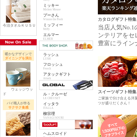
ミッキー
Mickey Mouse
プーさん
カタログギフト特集
Winnie the Pooh
ミッフィー
今治タオルＫＵＳＵ
当店人気No
Miffy
ンテリアをセ
エルマー
ELMER
豊富にライン
暖かなデザインで
ラッシュ
ダイニングを演出
LUSH
フロッシュ
Frosch
アタックギフト
Attack
ウェッジウッ
スイーツギフト特集
ド
ル・クルーゼ
ご家族で分け合える洋
LE CREUSET
ツが盛りだくさん！
パイ職人が作る
イッタラ
サクサク食感
ITALLA
柳宗理
YANAGI SOURI
ヘムスロイド