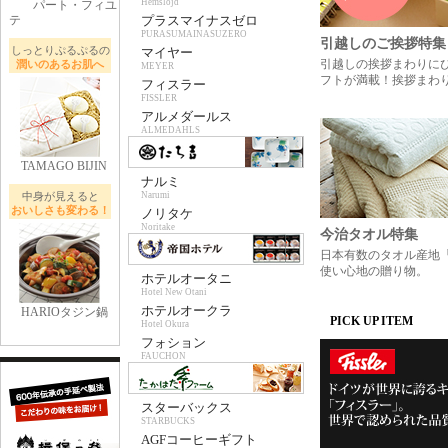
Hemslojd
パート・フィユ
テ
プラスマイナスゼロ
PURASUMAINASUZERO
引越しのご挨拶特集
しっとりぷるぷるの
マイヤー
引越しの挨拶まわりに
潤いのあるお肌へ
MEYER
フトが満載！挨拶まわ
フィスラー
FISSLER
アルメダールス
ALMEDAHLS
TAMAGO BIJIN
ナルミ
中身が見えると
Narumi
おいしさも変わる！
ノリタケ
Noritake
今治タオル特集
日本有数のタオル産地
使い心地の贈り物。
ホテルオータニ
Hotel New Otani
ホテルオークラ
HARIOタジン鍋
PICK UP ITEM
Hotel Okura
フォション
FAUCHON
スターバックス
STARBUCKS
AGFコーヒーギフト