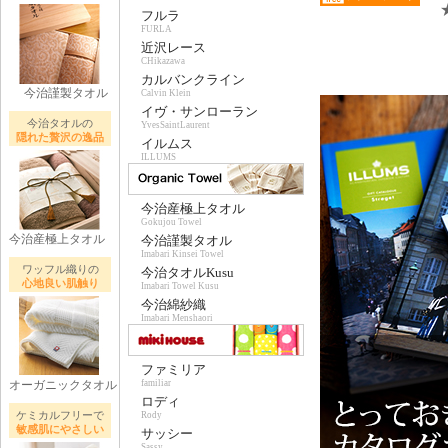
フルラ
FURLA
近沢レース
CHikazawa
カルバンクライン
今治謹製タオル
Calvin Klein
イヴ・サンローラン
今治タオルの
YvesSaintLaurent
隠れた贅沢の逸品
イルムス
ILLUMS
今治産極上タオル
Gokujou Towel
今治産極上タオル
今治謹製タオル
Imabari Kinsei Towel
ワッフル織りの
今治タオルKusu
心地良い肌触り
Imabari Towel Kusu
今治綿紗織
Imabari Menshaori
ファミリア
オーガニックタオル
familiar
ロディ
ケミカルフリーで
Rody
敏感肌にやさしい
サッシー
Sassy