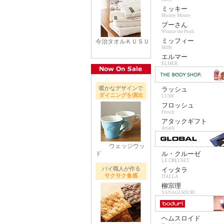
ミッキー
Mickey Mouse
プーさん
Winnie the Pooh
ミッフィー
今治タオルＫＵＳＵ
Miffy
エルマー
ELMER
暖かなデザインで
ラッシュ
ダイニングを演出
LUSH
フロッシュ
Frosch
アタックギフト
Attack
ウェッジウッ
ド
ル・クルーゼ
LE CREUSET
パイ職人が作る
イッタラ
サクサク食感
ITALLA
柳宗理
YANAGI SOURI
ヘムスロイド