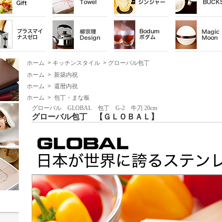
ホーム
>
キッチンスタイル
>
グローバル包丁
ホーム
>
新築内祝
ホーム
>
還暦内祝
ホーム
>
包丁・まな板
グローバル GLOBAL 包丁 G-2 牛刀 20cm
グローバル包丁 【ＧＬＯＢＡＬ】