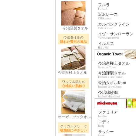
フルラ
FURLA
近沢レース
CHikazawa
カルバンクライン
今治謹製タオル
Calvin Klein
イヴ・サンローラン
今治タオルの
YvesSaintLaurent
隠れた贅沢の逸品
イルムス
ILLUMS
今治産極上タオル
Gokujou Towel
今治産極上タオル
今治謹製タオル
Imabari Kinsei Towel
ワッフル織りの
今治タオルKusu
心地良い肌触り
Imabari Towel Kusu
今治綿紗織
Imabari Menshaori
ファミリア
オーガニックタオル
familiar
ロディ
ケミカルフリーで
Rody
敏感肌にやさしい
サッシー
Sassy