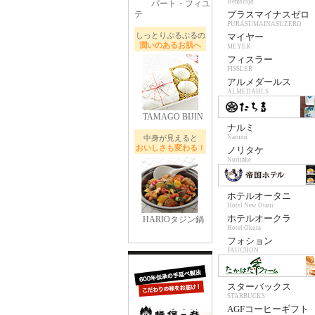
Hemslojd
パート・フィユ
テ
プラスマイナスゼロ
PURASUMAINASUZERO
しっとりぷるぷるの
マイヤー
潤いのあるお肌へ
MEYER
フィスラー
FISSLER
アルメダールス
ALMEDAHLS
TAMAGO BIJIN
ナルミ
中身が見えると
Narumi
おいしさも変わる！
ノリタケ
Noritake
ホテルオータニ
Hotel New Otani
ホテルオークラ
HARIOタジン鍋
Hotel Okura
フォション
FAUCHON
スターバックス
STARBUCKS
AGFコーヒーギフト