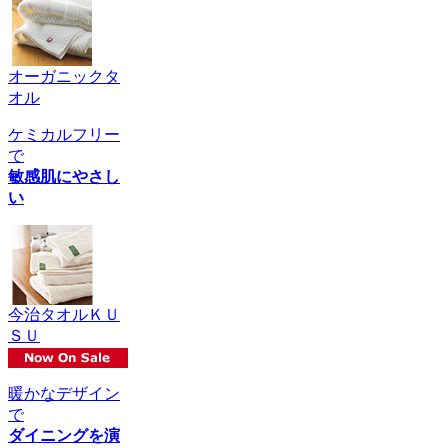
オーガニックタ
オル
ケミカルフリー
で
敏感肌にやさし
い
今治タオルＫＵ
ＳＵ
暖かなデザイン
で
ダイニングを演