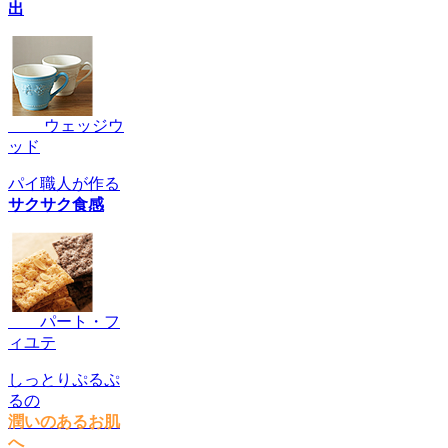
出
ウェッジウ
ッド
パイ職人が作る
サクサク食感
パート・フ
ィユテ
しっとりぷるぷ
るの
潤いのあるお肌
へ