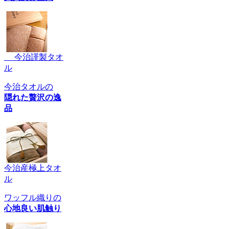
今治謹製タオ
ル
今治タオルの
隠れた贅沢の逸
品
今治産極上タオ
ル
ワッフル織りの
心地良い肌触り