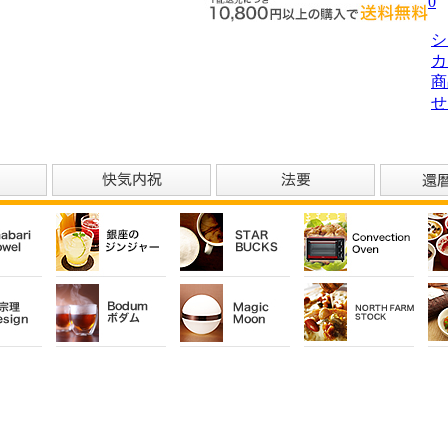
0
シ
カ
商
せ