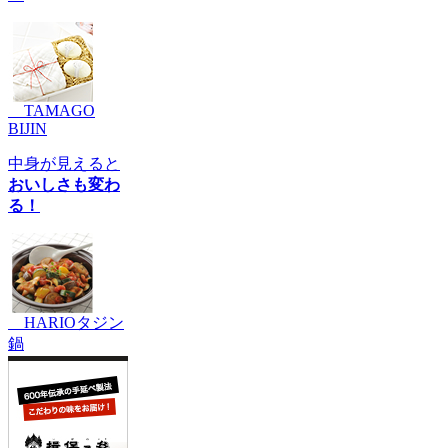
TAMAGO
BIJIN
中身が見えると
おいしさも変わ
る！
HARIOタジン
鍋