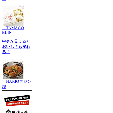
TAMAGO
BIJIN
中身が見えると
おいしさも変わ
る！
HARIOタジン
鍋