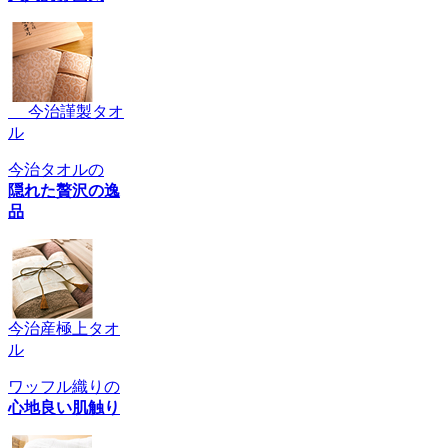
今治謹製タオ
ル
今治タオルの
隠れた贅沢の逸
品
今治産極上タオ
ル
ワッフル織りの
心地良い肌触り