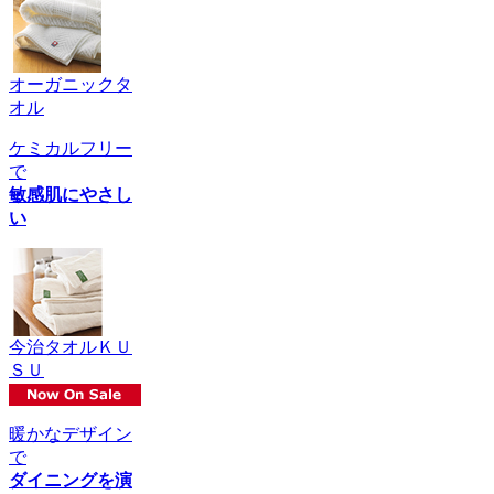
オーガニックタ
オル
ケミカルフリー
で
敏感肌にやさし
い
今治タオルＫＵ
ＳＵ
暖かなデザイン
で
ダイニングを演