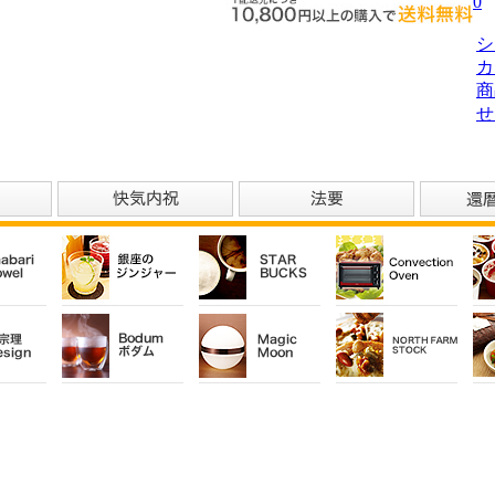
0
シ
カ
商
せ