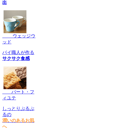
出
ウェッジウ
ッド
パイ職人が作る
サクサク食感
パート・フ
ィユテ
しっとりぷるぷ
るの
潤いのあるお肌
へ