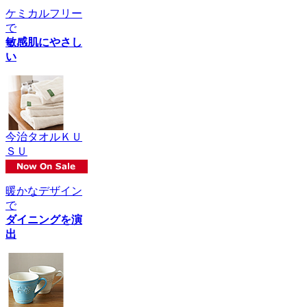
ケミカルフリー
で
敏感肌にやさし
い
今治タオルＫＵ
ＳＵ
暖かなデザイン
で
ダイニングを演
出