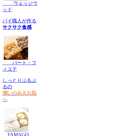
ウェッジウ
ッド
パイ職人が作る
サクサク食感
パート・フ
ィユテ
しっとりぷるぷ
るの
潤いのあるお肌
へ
TAMAGO