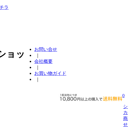
チラ
お問い合せ
ショッ
｜
会社概要
｜
お買い物ガイド
｜
0
シ
カ
商
せ