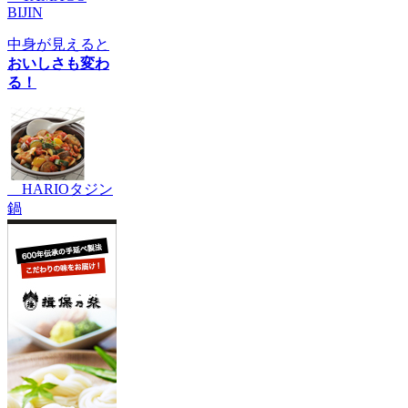
BIJIN
中身が見えると
おいしさも変わ
る！
HARIOタジン
鍋