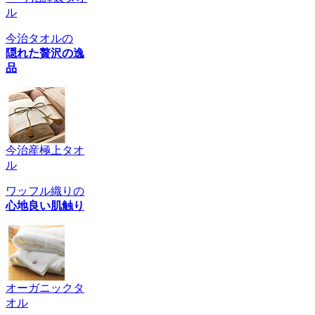
ル
今治タオルの
隠れた贅沢の逸
品
今治産極上タオ
ル
ワッフル織りの
心地良い肌触り
オーガニックタ
オル