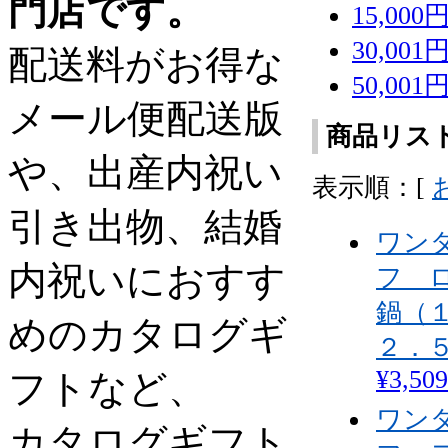
門店です。
15,000
30,001
配送料がお得な
50,00
メール便配送版
商品リス
や、出産内祝い
表示順：[
引き出物、結婚
ワン
内祝いにおすす
フ 
鍋（
めのカタログギ
２．
¥3,509
フトなど、
ワン
カタログギフト