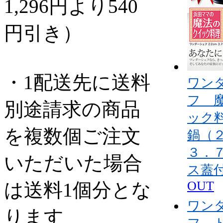
1,296円より540
円引き）
・1配送先に送料
ワン
フ 
別途請求の商品
ック
を複数個ご注文
鍋（
３．
いただいた場合
ス蓋
OUT
は送料1個分とな
ワン
ります