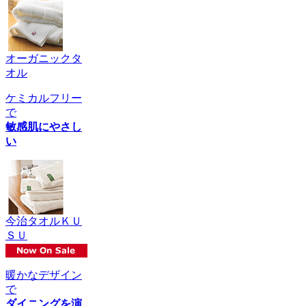
オーガニックタ
オル
ケミカルフリー
で
敏感肌にやさし
い
今治タオルＫＵ
ＳＵ
暖かなデザイン
で
ダイニングを演