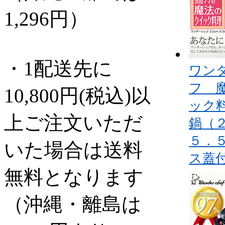
1,296円）
・1配送先に
ワン
フ 
10,800円(税込)以
ック
上ご注文いただ
鍋（
５．
いた場合は送料
ス蓋
無料となります
（沖縄・離島は