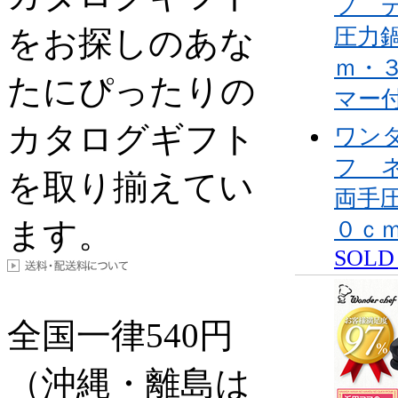
フ 
をお探しのあな
圧力
ｍ・
たにぴったりの
マー
カタログギフト
ワン
フ 
を取り揃えてい
両手
ます。
０ｃ
SOLD
全国一律
540
円
（沖縄・離島は