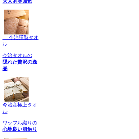
大人的雰囲気
今治謹製タオ
ル
今治タオルの
隠れた贅沢の逸
品
今治産極上タオ
ル
ワッフル織りの
心地良い肌触り