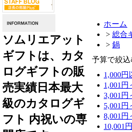
ホーム
>
総合
ソムリエアット
>
鍋
ギフトは、カタ
予算で絞込
ログギフトの販
1,000
1,001円
売実績日本最大
3,001円
級のカタログギ
5,001円
8,001円
フト 内祝いの専
10,001