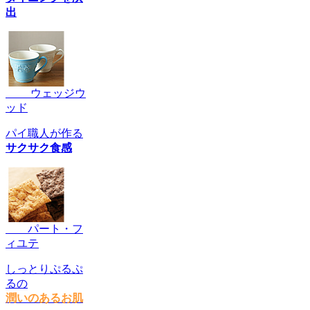
出
ウェッジウ
ッド
パイ職人が作る
サクサク食感
パート・フ
ィユテ
しっとりぷるぷ
るの
潤いのあるお肌