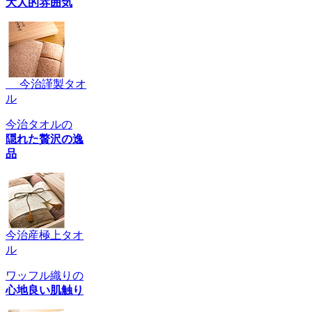
大人的雰囲気
今治謹製タオ
ル
今治タオルの
隠れた贅沢の逸
品
今治産極上タオ
ル
ワッフル織りの
心地良い肌触り