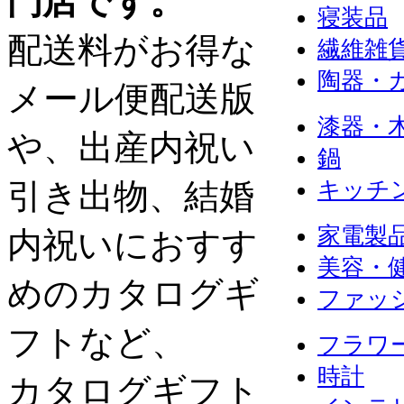
門店です。
寝装品
配送料がお得な
繊維雑
陶器・
メール便配送版
漆器・
や、出産内祝い
鍋
引き出物、結婚
キッチ
家電製
内祝いにおすす
美容・
めのカタログギ
ファッ
フトなど、
フラワ
時計
カタログギフト