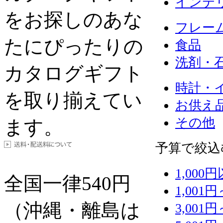
インテ
をお探しのあな
フレー
たにぴったりの
食品
洗剤・
カタログギフト
時計・
を取り揃えてい
お供え
その他
ます。
予算で絞込
1,000
全国一律
540
円
1,001円
（沖縄・離島は
3,001円