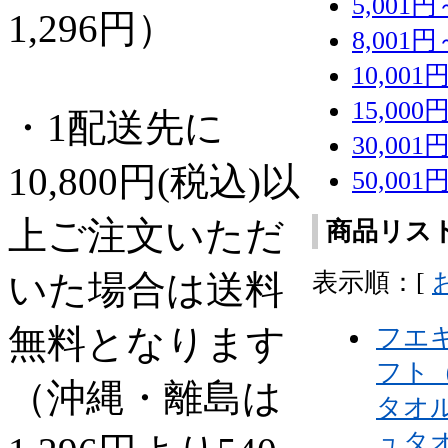
5,001円
1,296円）
8,001円
10,001
15,000
・1配送先に
30,001
10,800円(税込)以
50,00
上ご注文いただ
商品リス
いた場合は送料
表示順：[
無料となります
フエ
フト
（沖縄・離島は
タオ
ュタオ