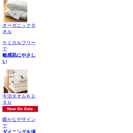
オーガニックタ
オル
ケミカルフリー
で
敏感肌にやさし
い
今治タオルＫＵ
ＳＵ
暖かなデザイン
で
ダイニングを演