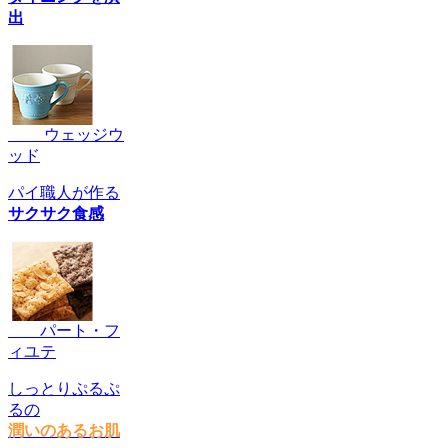
出
ウェッジウ
ッド
パイ職人が作る
サクサク食感
パート・フ
ィユテ
しっとりぷるぷ
るの
潤いのあるお肌