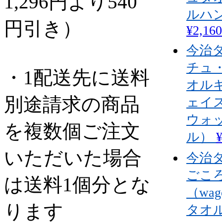
1,296円より540
ルハ
円引き）
¥2,160
今治
チュ
・1配送先に送料
オル
別途請求の商品
ェイス
ウォ
を複数個ご注文
ル）
¥
いただいた場合
今治
ごこ
は送料1個分とな
（wa
ります
タオ