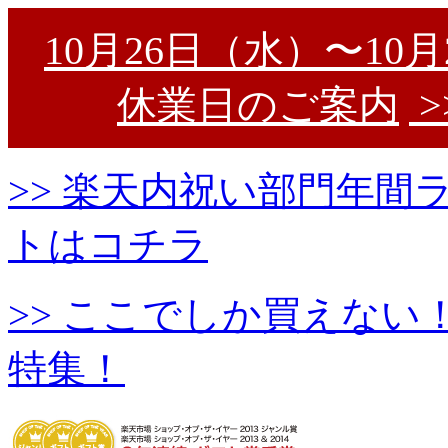
10月26日（水）〜10
休業日のご案内
>
>> 楽天内祝い部門年
トはコチラ
>> ここでしか買えな
特集！