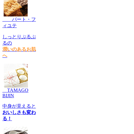
パート・フ
ィユテ
しっとりぷるぷ
るの
潤いのあるお肌
へ
TAMAGO
BIJIN
中身が見えると
おいしさも変わ
る！