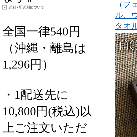
（フ
ル、
タオ
全国一律
540
円
（沖縄・離島は
1,296円）
・1配送先に
10,800円(税込)以
上ご注文いただ