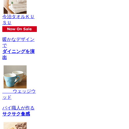
今治タオルＫＵ
ＳＵ
暖かなデザイン
で
ダイニングを演
出
ウェッジウ
ッド
パイ職人が作る
サクサク食感