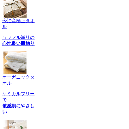
今治産極上タオ
ル
ワッフル織りの
心地良い肌触り
オーガニックタ
オル
ケミカルフリー
で
敏感肌にやさし
い