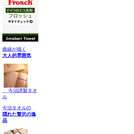
曲線が描く
大人的雰囲気
今治謹製タオ
ル
今治タオルの
隠れた贅沢の逸
品