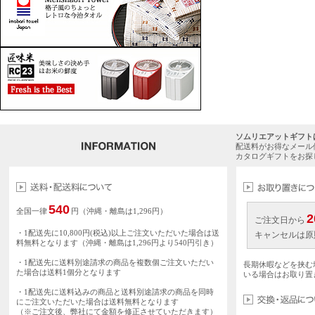
ソムリエアットギフト
配送料がお得なメール
カタログギフトをお探
540
全国一律
円（沖縄・離島は1,296円）
2
ご注文日から
・1配送先に10,800円(税込)以上ご注文いただいた場合は送
キャンセルは原
料無料となります（沖縄・離島は1,296円より540円引き）
・1配送先に送料別途請求の商品を複数個ご注文いただい
長期休暇などを挟む
た場合は送料1個分となります
いる場合はお取り置
・1配送先に送料込みの商品と送料別途請求の商品を同時
にご注文いただいた場合は送料無料となります
（※ご注文後、弊社にて金額を修正させていただきます）