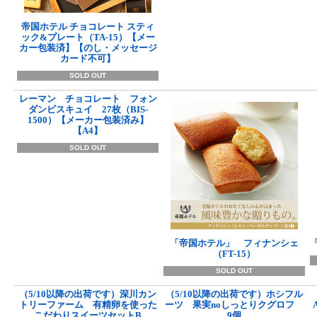
帝国ホテル チョコレート スティ
ック&プレート（TA-15）【メー
カー包装済】【のし・メッセージ
カード不可】
SOLD OUT
レーマン チョコレート フォン
ダンビスキュイ 27枚（BIS-
1500）【メーカー包装済み】
【A4】
SOLD OUT
「帝国ホテル」 フィナンシェ
（FT-15）
SOLD OUT
（5/10以降の出荷です）深川カン
（5/10以降の出荷です）ホシフル
トリーファーム 有精卵を使った
ーツ 果実noしっとりクグロフ
こだわりスイーツセットB
9個