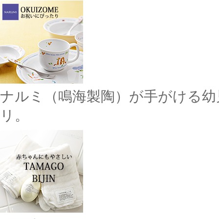
ナルミ（鳴海製陶）が手がける幼
リ。