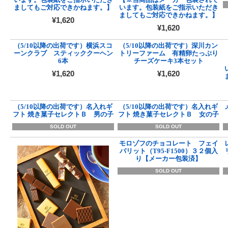
ましてもご対応できかねます。】
います。包装紙をご指示いただき
ましてもご対応できかねます。】
¥1,620
¥1,620
（5/10以降の出荷です）横浜スコ
（5/10以降の出荷です）深川カン
ーンクラブ スティッククーヘン
トリーファーム 有精卵たっぷり
6本
チーズケーキ3本セット
¥1,620
¥1,620
（5/10以降の出荷です）名入れギ
（5/10以降の出荷です）名入れギ
フト 焼き菓子セレクトＢ 男の子
フト 焼き菓子セレクトＢ 女の子
SOLD OUT
SOLD OUT
モロゾフのチョコレート フェイ
バリット（T95-F1500）３２個入
り【メーカー包装済】
SOLD OUT