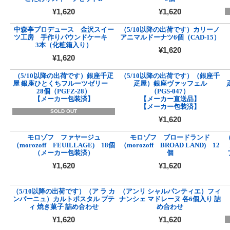
¥1,620
¥1,620
中森亭プロデュース 金沢スイー
（5/10以降の出荷です）カリーノ
ツ工房 手作りパウンドケーキ
アニマルドーナツ6個（CAD-15）
3本（化粧箱入り）
¥1,620
¥1,620
（5/10以降の出荷です）銀座千疋
（5/10以降の出荷です）（銀座千
屋 銀座ひとくちフルーツゼリー
疋屋）銀座ヴァッフェル
28個（PGFZ-28）
（PGS-047）
【メーカー包装済】
【メーカー直送品】
【メーカー包装済】
SOLD OUT
¥1,620
モロゾフ ファヤージュ
モロゾフ ブロードランド
（morozoff FEUILLAGE) 18個
（morozoff BROAD LAND) 12
（メーカー包装済）
個
¥1,620
¥1,620
（5/10以降の出荷です）（ア ラ カ
（アンリ シャルパンティエ）フィ
ンパーニュ）カルトポスタル プテ
ナンシェ マドレーヌ 各6個入り 詰
ィ 焼き菓子 詰め合わせ
め合わせ
¥1,620
¥1,620