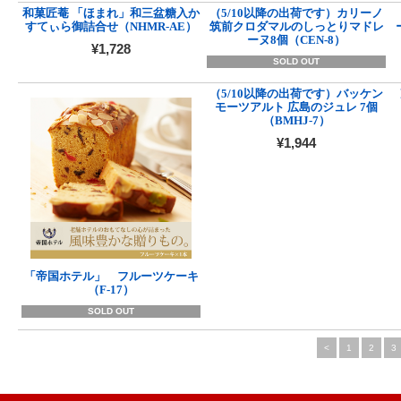
和菓匠菴 「ほまれ」和三盆糖入か
（5/10以降の出荷です）カリーノ
すてぃら御詰合せ（NHMR-AE）
筑前クロダマルのしっとりマドレ
ーヌ8個（CEN-8）
¥1,728
SOLD OUT
（5/10以降の出荷です）バッケン
モーツアルト 広島のジュレ 7個
（BMHJ-7）
¥1,944
「帝国ホテル」 フルーツケーキ
（F-17）
SOLD OUT
<
1
2
3