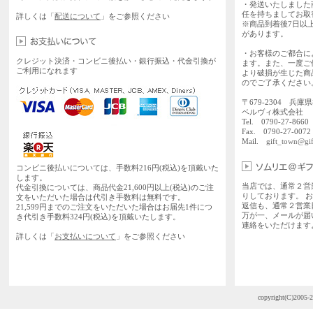
・発送いたしました
任を持ちましてお取
詳しくは「
配送について
」をご参照ください
※商品到着後7日以
があります。
・お客様のご都合に
クレジット決済・コンビニ後払い・銀行振込・代金引換が
ます。また、一度ご
ご利用になれます
より破損が生じた商
のでご了承ください
〒679-2304 兵庫
ベルヴィ株式会社
Tel. 0790-27-86
Fax. 0790-27-0072
Mail.
gift_town@gif
コンビニ後払いについては、手数料216円(税込)を頂戴いた
します。
当店では、通常２営
代金引換については、商品代金21,600円以上(税込)のご注
りしております。 
文をいただいた場合は代引き手数料は無料です。
返信も、通常２営業
21,599円までのご注文をいただいた場合はお届先1件につ
万が一、メールが届
き代引き手数料324円(税込)を頂戴いたします。
連絡をいただけます
詳しくは「
お支払いについて
」をご参照ください
copyright(C)2005-2