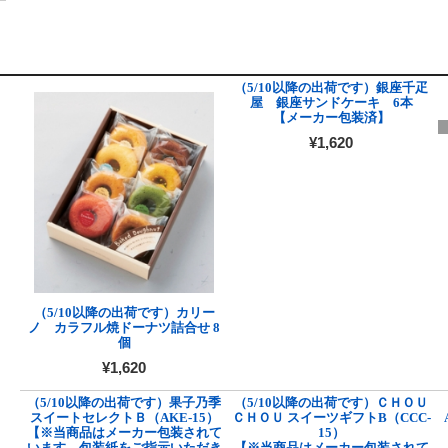
（5/10以降の出荷です）銀座千疋
屋 銀座サンドケーキ 6本
【メーカー包装済】
¥1,620
（5/10以降の出荷です）カリー
ノ カラフル焼ドーナツ詰合せ 8
個
¥1,620
（5/10以降の出荷です）果子乃季
（5/10以降の出荷です）ＣＨＯＵ
スイートセレクトＢ（AKE-15）
ＣＨＯＵ スイーツギフトB（CCC-
【※当商品はメーカー包装されて
15）
います。包装紙をご指示いただき
【※当商品はメーカー包装されて