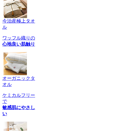
今治産極上タオ
ル
ワッフル織りの
心地良い肌触り
オーガニックタ
オル
ケミカルフリー
で
敏感肌にやさし
い