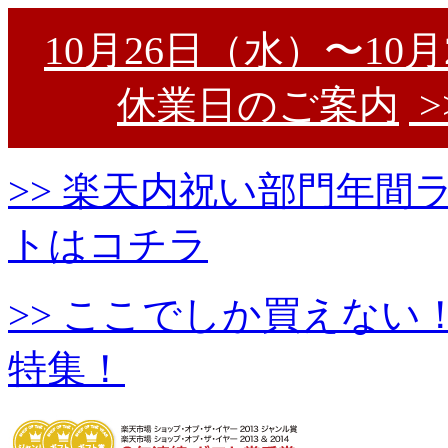
10月26日（水）〜10
休業日のご案内
>
>> 楽天内祝い部門年
トはコチラ
>> ここでしか買えな
特集！