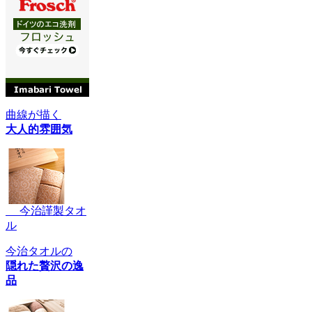
曲線が描く
大人的雰囲気
今治謹製タオ
ル
今治タオルの
隠れた贅沢の逸
品