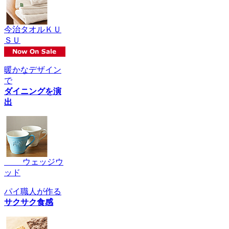
今治タオルＫＵ
ＳＵ
暖かなデザイン
で
ダイニングを演
出
ウェッジウ
ッド
パイ職人が作る
サクサク食感