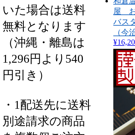
和倉
いた場合は送料
屋 
バス
無料となります
（今
（沖縄・離島は
¥16,2
1,296円より540
円引き）
・1配送先に送料
別途請求の商品