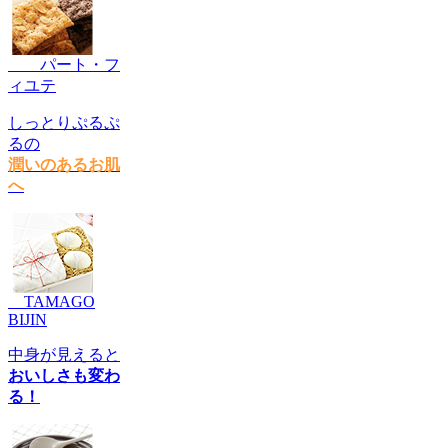
パート・フ
ィユテ
しっとりぷるぷ
るの
潤いのあるお肌
へ
TAMAGO
BIJIN
中身が見えると
おいしさも変わ
る！