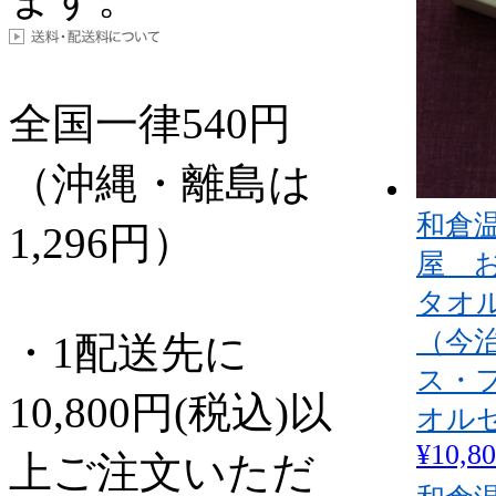
全国一律
540
円
（沖縄・離島は
和倉
1,296円）
屋 
タオ
（今治
・1配送先に
ス・
10,800円(税込)以
オル
¥10,8
上ご注文いただ