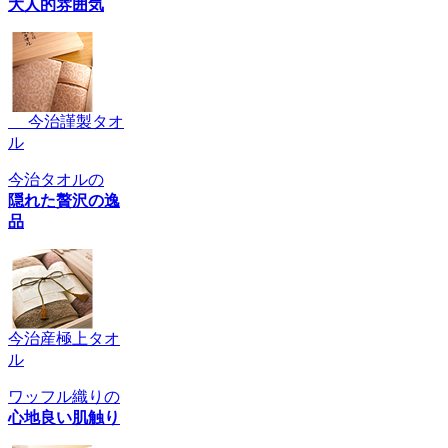
大人的雰囲気
今治謹製タオ
ル
今治タオルの
隠れた贅沢の逸
品
今治産極上タオ
ル
ワッフル織りの
心地良い肌触り