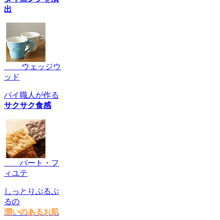
出
ウェッジウ
ッド
パイ職人が作る
サクサク食感
パート・フ
ィユテ
しっとりぷるぷ
るの
潤いのあるお肌