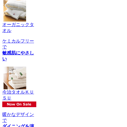
オーガニックタ
オル
ケミカルフリー
で
敏感肌にやさし
い
今治タオルＫＵ
ＳＵ
暖かなデザイン
で
ダイニングを演