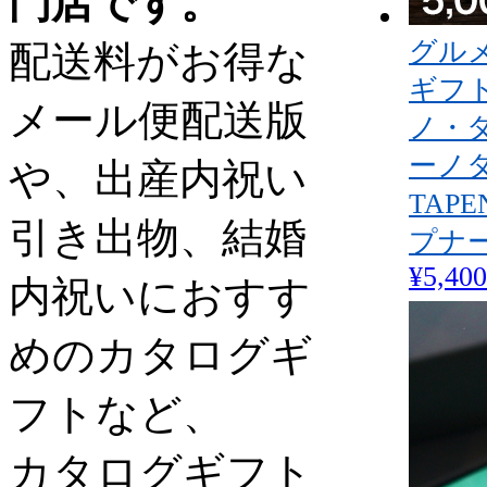
門店です。
グル
配送料がお得な
ギフ
メール便配送版
ノ・
ーノ
や、出産内祝い
TAP
引き出物、結婚
プナ
¥5,400
内祝いにおすす
めのカタログギ
フトなど、
カタログギフト