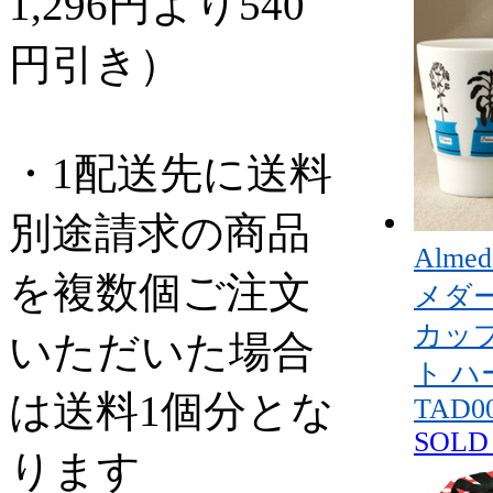
1,296円より540
円引き）
・1配送先に送料
別途請求の商品
Alme
を複数個ご注文
メダ
カップ
いただいた場合
ト 
は送料1個分とな
TAD0
SOLD
ります