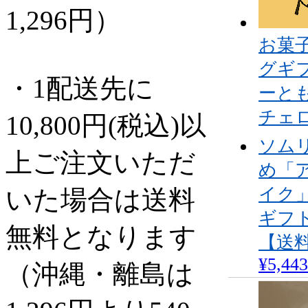
1,296円）
お菓
グギ
・1配送先に
ーとも
チェ
10,800円(税込)以
ソム
上ご注文いただ
め「
イク
いた場合は送料
ギフト
無料となります
【送
¥5,443
（沖縄・離島は