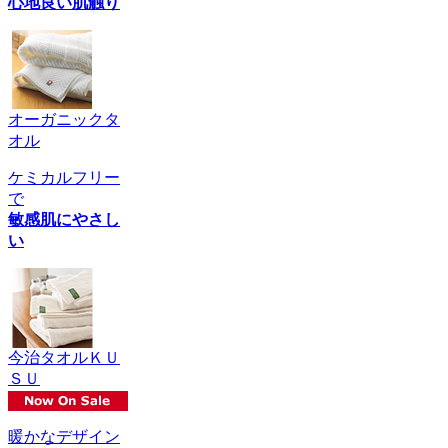
心地良い肌触り
オーガニックタ
オル
ケミカルフリー
で
敏感肌にやさし
い
今治タオルＫＵ
ＳＵ
暖かなデザイン