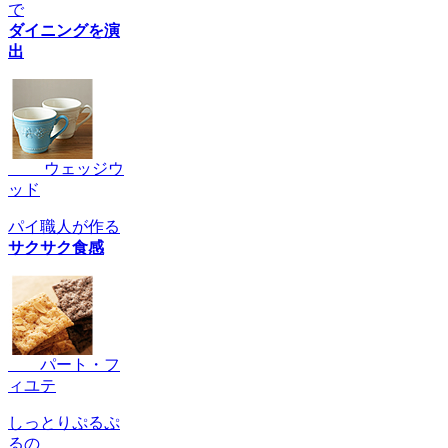
で
ダイニングを演
出
ウェッジウ
ッド
パイ職人が作る
サクサク食感
パート・フ
ィユテ
しっとりぷるぷ
るの