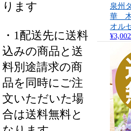
ります
泉州
華 
オル
・1配送先に送料
¥3,002
込みの商品と送
料別途請求の商
品を同時にご注
文いただいた場
合は送料無料と
なります