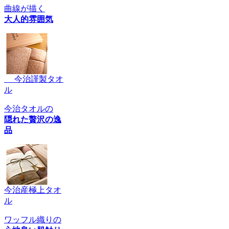
曲線が描く
大人的雰囲気
今治謹製タオ
ル
今治タオルの
隠れた贅沢の逸
品
今治産極上タオ
ル
ワッフル織りの