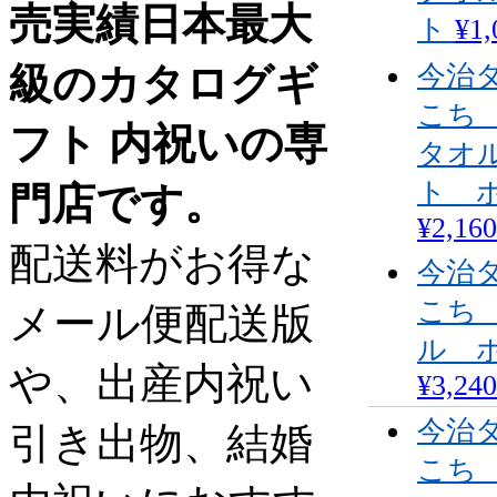
売実績日本最大
ト
¥1,
級のカタログギ
今治
こち
フト 内祝いの専
タオ
ト 
門店です。
¥2,160
配送料がお得な
今治
こち
メール便配送版
ル 
や、出産内祝い
¥3,240
今治
引き出物、結婚
こち