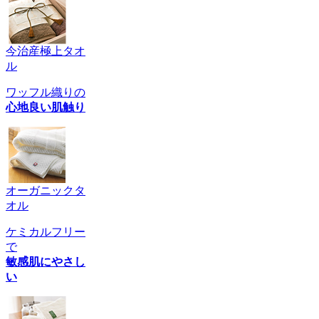
今治産極上タオ
ル
ワッフル織りの
心地良い肌触り
オーガニックタ
オル
ケミカルフリー
で
敏感肌にやさし
い