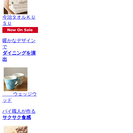
今治タオルＫＵ
ＳＵ
暖かなデザイン
で
ダイニングを演
出
ウェッジウ
ッド
パイ職人が作る
サクサク食感