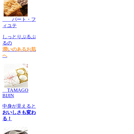
パート・フ
ィユテ
しっとりぷるぷ
るの
潤いのあるお肌
へ
TAMAGO
BIJIN
中身が見えると
おいしさも変わ
る！