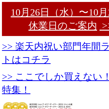
10月26日（水）〜10
休業日のご案内
>
>> 楽天内祝い部門年
トはコチラ
>> ここでしか買えな
特集！