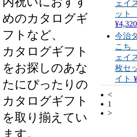
内祝いにおすす
ェイ
ット
めのカタログギ
¥4,320
フトなど、
今治
こち
カタログギフト
ェイ
をお探しのあな
枚セ
イト
たにぴったりの
<
カタログギフト
1
>
を取り揃えてい
ます。