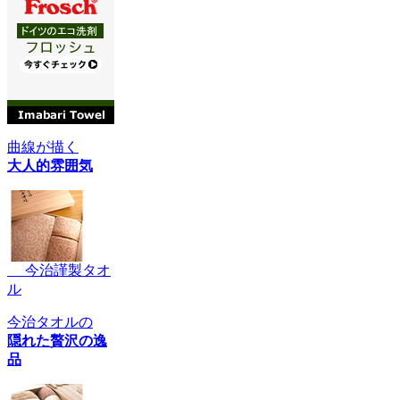
曲線が描く
大人的雰囲気
今治謹製タオ
ル
今治タオルの
隠れた贅沢の逸
品