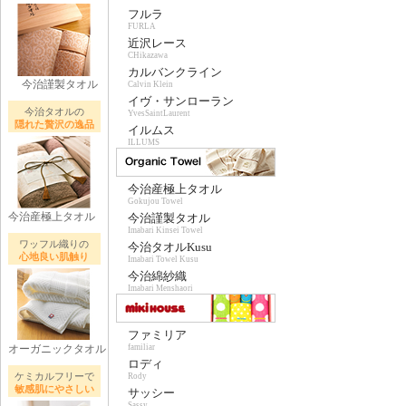
フルラ
FURLA
近沢レース
CHikazawa
カルバンクライン
今治謹製タオル
Calvin Klein
イヴ・サンローラン
今治タオルの
YvesSaintLaurent
隠れた贅沢の逸品
イルムス
ILLUMS
今治産極上タオル
Gokujou Towel
今治産極上タオル
今治謹製タオル
Imabari Kinsei Towel
ワッフル織りの
今治タオルKusu
心地良い肌触り
Imabari Towel Kusu
今治綿紗織
Imabari Menshaori
ファミリア
オーガニックタオル
familiar
ロディ
ケミカルフリーで
Rody
敏感肌にやさしい
サッシー
Sassy