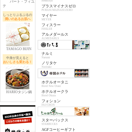
Hemslojd
パート・フィユ
テ
プラスマイナスゼロ
PURASUMAINASUZERO
しっとりぷるぷるの
マイヤー
潤いのあるお肌へ
MEYER
フィスラー
FISSLER
アルメダールス
ALMEDAHLS
TAMAGO BIJIN
ナルミ
中身が見えると
Narumi
おいしさも変わる！
ノリタケ
Noritake
ホテルオータニ
Hotel New Otani
ホテルオークラ
HARIOタジン鍋
Hotel Okura
フォション
FAUCHON
スターバックス
STARBUCKS
AGFコーヒーギフト