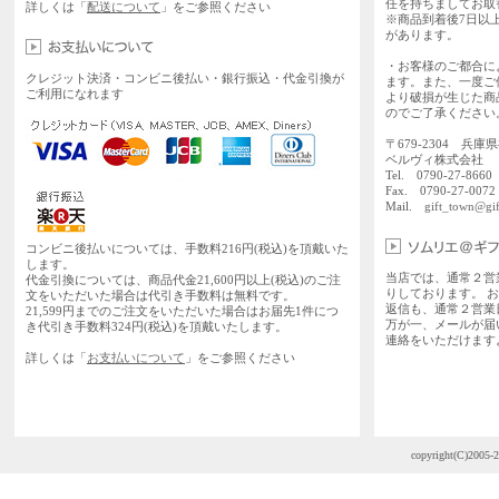
任を持ちましてお取
詳しくは「
配送について
」をご参照ください
※商品到着後7日以
があります。
・お客様のご都合に
クレジット決済・コンビニ後払い・銀行振込・代金引換が
ます。また、一度ご
ご利用になれます
より破損が生じた商
のでご了承ください
〒679-2304 兵庫
ベルヴィ株式会社
Tel. 0790-27-86
Fax. 0790-27-0072
Mail.
gift_town@gif
コンビニ後払いについては、手数料216円(税込)を頂戴いた
します。
当店では、通常２営
代金引換については、商品代金21,600円以上(税込)のご注
りしております。 
文をいただいた場合は代引き手数料は無料です。
返信も、通常２営業
21,599円までのご注文をいただいた場合はお届先1件につ
万が一、メールが届
き代引き手数料324円(税込)を頂戴いたします。
連絡をいただけます
詳しくは「
お支払いについて
」をご参照ください
copyright(C)2005-2