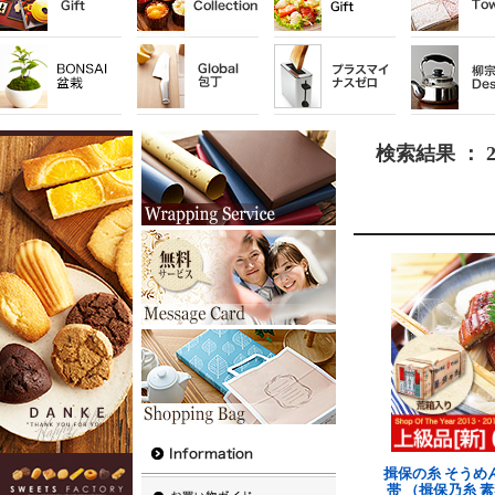
検索結果 ： 
揖保の糸 そうめん
帯 （揖保乃糸 