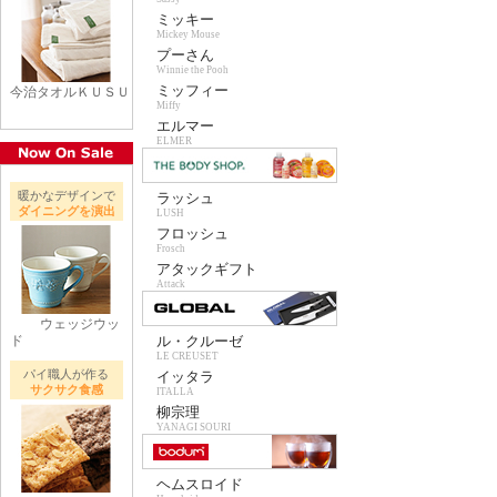
ミッキー
Mickey Mouse
プーさん
Winnie the Pooh
ミッフィー
今治タオルＫＵＳＵ
Miffy
エルマー
ELMER
暖かなデザインで
ラッシュ
ダイニングを演出
LUSH
フロッシュ
Frosch
アタックギフト
Attack
ウェッジウッ
ド
ル・クルーゼ
LE CREUSET
パイ職人が作る
イッタラ
サクサク食感
ITALLA
柳宗理
YANAGI SOURI
ヘムスロイド