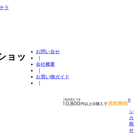
チラ
お問い合せ
ショッ
｜
会社概要
｜
お買い物ガイド
｜
0
シ
カ
商
せ