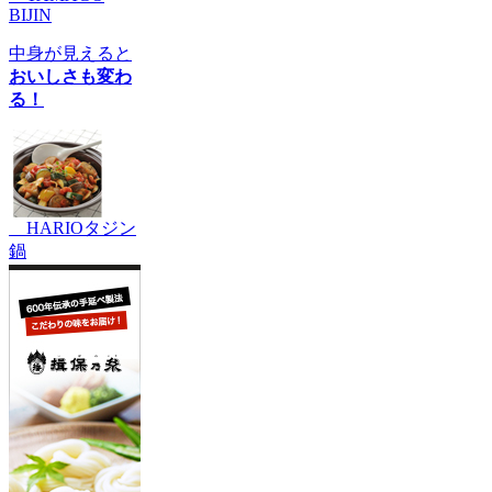
BIJIN
中身が見えると
おいしさも変わ
る！
HARIOタジン
鍋