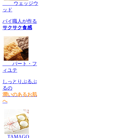
ウェッジウ
ッド
パイ職人が作る
サクサク食感
パート・フ
ィユテ
しっとりぷるぷ
るの
潤いのあるお肌
へ
TAMAGO