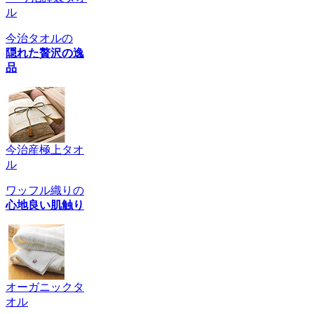
ル
今治タオルの
隠れた贅沢の逸
品
今治産極上タオ
ル
ワッフル織りの
心地良い肌触り
オーガニックタ
オル