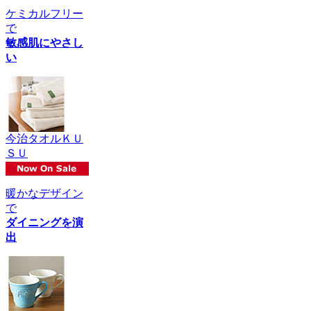
ケミカルフリー
で
敏感肌にやさし
い
今治タオルＫＵ
ＳＵ
暖かなデザイン
で
ダイニングを演
出