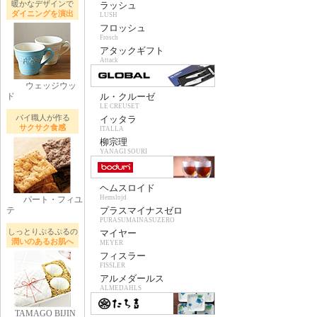
暖かなデザインで
ラッシュ
ダイニングを演出
LUSH
フロッシュ
Frosch
アタックギフト
Attack
ウェッジウッ
ド
ル・クルーゼ
LE CREUSET
パイ職人が作る
イッタラ
サクサク食感
ITALLA
柳宗理
YANAGI SOURI
ヘムスロイド
Hemslojd
パート・フィユ
テ
プラスマイナスゼロ
PURASUMAINASUZERO
しっとりぷるぷるの
マイヤー
潤いのあるお肌へ
MEYER
フィスラー
FISSLER
アルメダールス
ALMEDAHLS
TAMAGO BIJIN