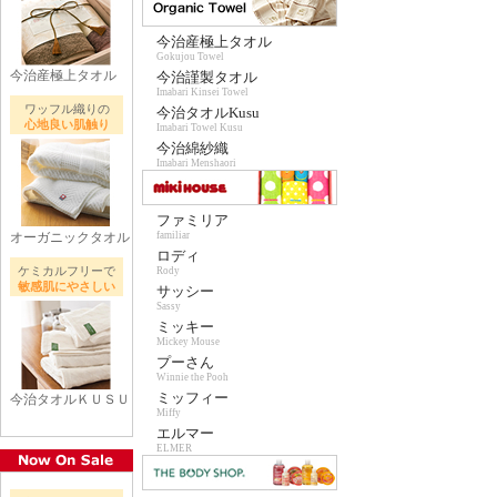
今治産極上タオル
Gokujou Towel
今治産極上タオル
今治謹製タオル
Imabari Kinsei Towel
ワッフル織りの
今治タオルKusu
心地良い肌触り
Imabari Towel Kusu
今治綿紗織
Imabari Menshaori
ファミリア
オーガニックタオル
familiar
ロディ
ケミカルフリーで
Rody
敏感肌にやさしい
サッシー
Sassy
ミッキー
Mickey Mouse
プーさん
Winnie the Pooh
ミッフィー
今治タオルＫＵＳＵ
Miffy
エルマー
ELMER