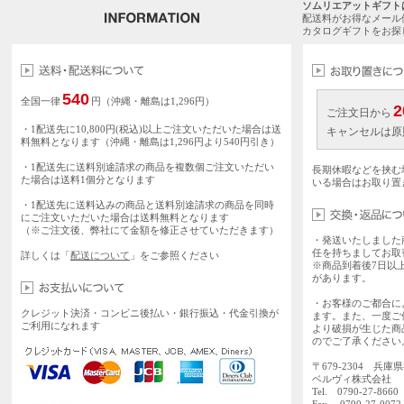
ソムリエアットギフト
配送料がお得なメール
カタログギフトをお探
540
全国一律
円（沖縄・離島は1,296円）
2
ご注文日から
・1配送先に10,800円(税込)以上ご注文いただいた場合は送
キャンセルは原
料無料となります（沖縄・離島は1,296円より540円引き）
・1配送先に送料別途請求の商品を複数個ご注文いただい
長期休暇などを挟む
た場合は送料1個分となります
いる場合はお取り置
・1配送先に送料込みの商品と送料別途請求の商品を同時
にご注文いただいた場合は送料無料となります
（※ご注文後、弊社にて金額を修正させていただきます）
・発送いたしました
任を持ちましてお取
詳しくは「
配送について
」をご参照ください
※商品到着後7日以
があります。
・お客様のご都合に
クレジット決済・コンビニ後払い・銀行振込・代金引換が
ます。また、一度ご
ご利用になれます
より破損が生じた商
のでご了承ください
〒679-2304 兵庫
ベルヴィ株式会社
Tel. 0790-27-86