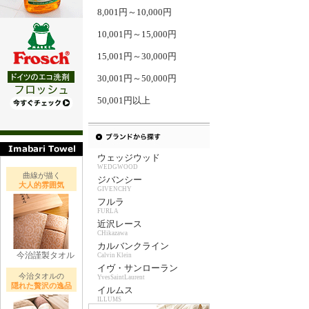
8,001円～10,000円
10,001円～15,000円
15,001円～30,000円
30,001円～50,000円
50,001円以上
ウェッジウッド
WEDGWOOD
曲線が描く
ジバンシー
大人的雰囲気
GIVENCHY
フルラ
FURLA
近沢レース
CHikazawa
カルバンクライン
今治謹製タオル
Calvin Klein
イヴ・サンローラン
今治タオルの
YvesSaintLaurent
隠れた贅沢の逸品
イルムス
ILLUMS