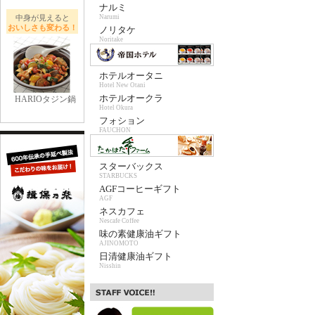
ナルミ
中身が見えると
Narumi
おいしさも変わる！
ノリタケ
Noritake
ホテルオータニ
Hotel New Otani
ホテルオークラ
HARIOタジン鍋
Hotel Okura
フォション
FAUCHON
スターバックス
STARBUCKS
AGFコーヒーギフト
AGF
ネスカフェ
Nescafe Coffee
味の素健康油ギフト
AJINOMOTO
日清健康油ギフト
Nisshin