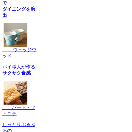
で
ダイニングを演
出
ウェッジウ
ッド
パイ職人が作る
サクサク食感
パート・フ
ィユテ
しっとりぷるぷ
るの