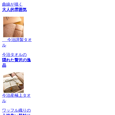
曲線が描く
大人的雰囲気
今治謹製タオ
ル
今治タオルの
隠れた贅沢の逸
品
今治産極上タオ
ル
ワッフル織りの