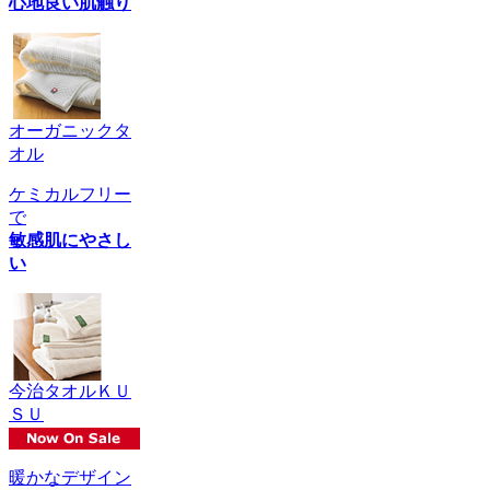
心地良い肌触り
オーガニックタ
オル
ケミカルフリー
で
敏感肌にやさし
い
今治タオルＫＵ
ＳＵ
暖かなデザイン