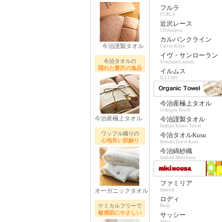
フルラ
FURLA
近沢レース
CHikazawa
カルバンクライン
今治謹製タオル
Calvin Klein
イヴ・サンローラン
今治タオルの
YvesSaintLaurent
隠れた贅沢の逸品
イルムス
ILLUMS
今治産極上タオル
Gokujou Towel
今治産極上タオル
今治謹製タオル
Imabari Kinsei Towel
ワッフル織りの
今治タオルKusu
心地良い肌触り
Imabari Towel Kusu
今治綿紗織
Imabari Menshaori
ファミリア
オーガニックタオル
familiar
ロディ
ケミカルフリーで
Rody
敏感肌にやさしい
サッシー
Sassy