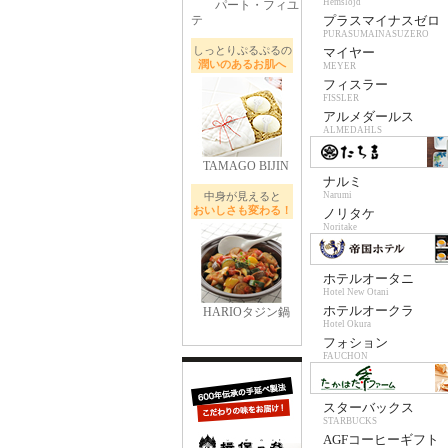
Hemslojd
パート・フィユ
テ
プラスマイナスゼロ
PURASUMAINASUZERO
しっとりぷるぷるの
マイヤー
潤いのあるお肌へ
MEYER
フィスラー
FISSLER
アルメダールス
ALMEDAHLS
TAMAGO BIJIN
ナルミ
中身が見えると
Narumi
おいしさも変わる！
ノリタケ
Noritake
ホテルオータニ
Hotel New Otani
ホテルオークラ
HARIOタジン鍋
Hotel Okura
フォション
FAUCHON
スターバックス
STARBUCKS
AGFコーヒーギフト