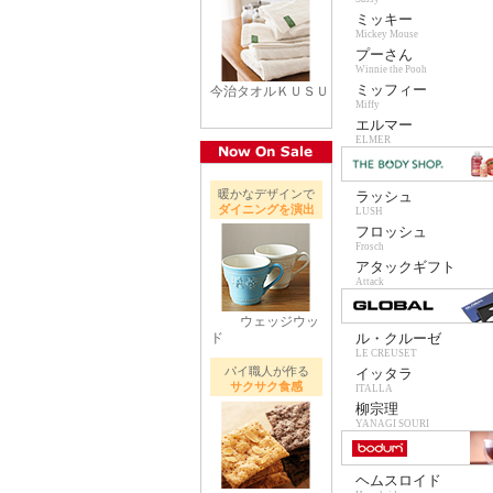
ミッキー
Mickey Mouse
プーさん
Winnie the Pooh
ミッフィー
今治タオルＫＵＳＵ
Miffy
エルマー
ELMER
暖かなデザインで
ラッシュ
ダイニングを演出
LUSH
フロッシュ
Frosch
アタックギフト
Attack
ウェッジウッ
ド
ル・クルーゼ
LE CREUSET
パイ職人が作る
イッタラ
サクサク食感
ITALLA
柳宗理
YANAGI SOURI
ヘムスロイド