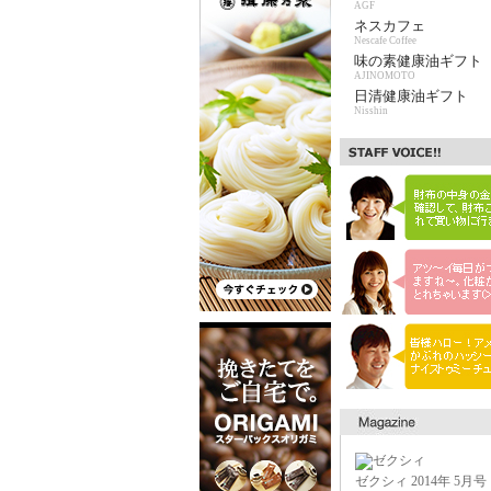
AGF
ネスカフェ
Nescafe Coffee
味の素健康油ギフト
AJINOMOTO
日清健康油ギフト
Nisshin
ゼクシィ 2014年 5月号