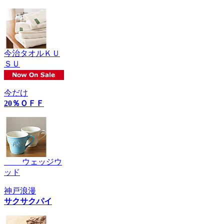
今治タオルＫＵ
ＳＵ
今だけ
20％ＯＦＦ
ウェッジウ
ッド
神戸浪漫
サクサクパイ