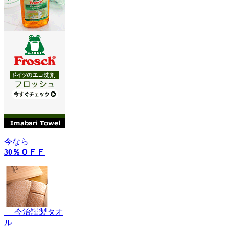
今なら
30％ＯＦＦ
今治謹製タオ
ル