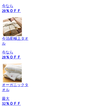
今なら
20％ＯＦＦ
今治産極上タオ
ル
今なら
28％ＯＦＦ
オーガニックタ
オル
最大
32％ＯＦＦ