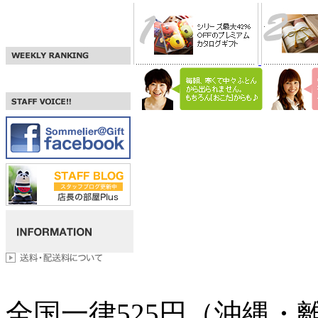
全国一律
525
円（沖縄・離