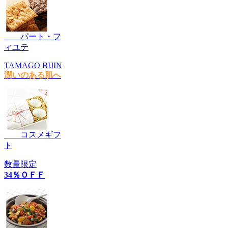
パート・フ
ィユテ
TAMAGO BIJIN
潤いのある肌へ
コスメギフ
ト
数量限定
34％ＯＦＦ